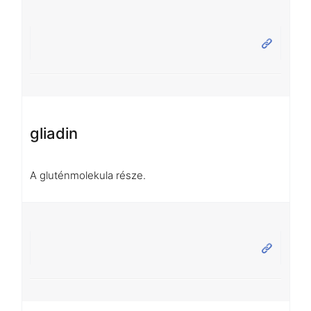
gliadin
A gluténmolekula része.