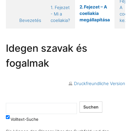
Fejez
2. Fejezet – A
1. Fejezet
A
coeliakia
- Mi a
coeli
megállapítása
Bevezetés
coeliakia?
keze
Idegen szavak és
fogalmak
Druckfreundliche Version
Volltext-Suche