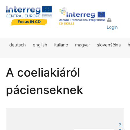
Login
deutsch
english
italiano
magyar
slovenščina
h
A coeliakiáról
pácienseknek
3.