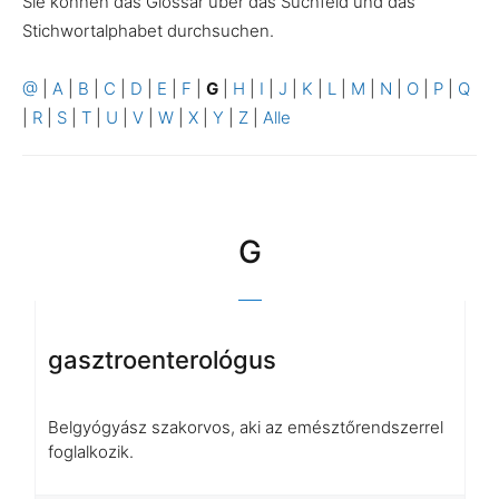
Sie können das Glossar über das Suchfeld und das
Stichwortalphabet durchsuchen.
@
|
A
|
B
|
C
|
D
|
E
|
F
|
G
|
H
|
I
|
J
|
K
|
L
|
M
|
N
|
O
|
P
|
Q
|
R
|
S
|
T
|
U
|
V
|
W
|
X
|
Y
|
Z
|
Alle
G
gasztroenterológus
Belgyógyász szakorvos, aki az emésztőrendszerrel
foglalkozik.