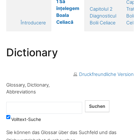
1 Să
Capito
înțelegem
Capitolul 2
Trata
Boala
Diagnosticul
Bolii
Celiacă
Întroducere
Bolii Celiace
Celiac
Dictionary
Druckfreundliche Version
Glossary, Dictionary,
Abbreviations
Volltext-Suche
Sie können das Glossar über das Suchfeld und das