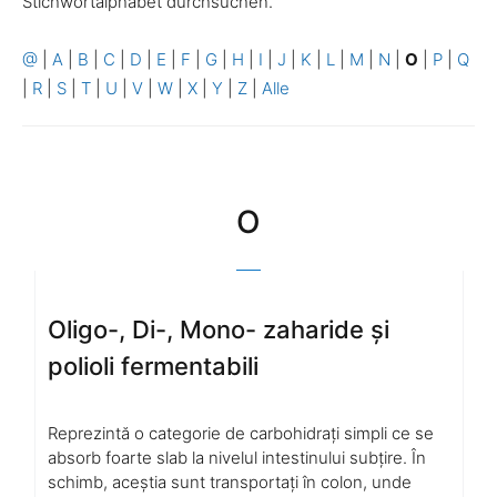
Stichwortalphabet durchsuchen.
@
|
A
|
B
|
C
|
D
|
E
|
F
|
G
|
H
|
I
|
J
|
K
|
L
|
M
|
N
|
O
|
P
|
Q
|
R
|
S
|
T
|
U
|
V
|
W
|
X
|
Y
|
Z
|
Alle
O
Oligo-, Di-, Mono- zaharide și
polioli fermentabili
Reprezintă o categorie de carbohidrați simpli ce se
absorb foarte slab la nivelul intestinului subțire. În
schimb, aceștia sunt transportați în colon, unde