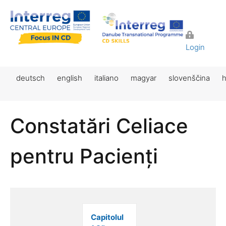
Login
deutsch
english
italiano
magyar
slovenščina
h
Constatări Celiace
pentru Pacienți
Capitolul