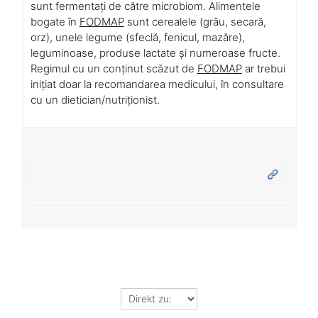
sunt fermentați de către microbiom. Alimentele
bogate în
FODMAP
sunt cerealele (grâu, secară,
orz), unele legume (sfeclă, fenicul, mazăre),
leguminoase, produse lactate și numeroase fructe.
Regimul cu un conținut scăzut de
FODMAP
ar trebui
inițiat doar la recomandarea medicului, în consultare
cu un dietician/nutriționist.
Direkt
zu: