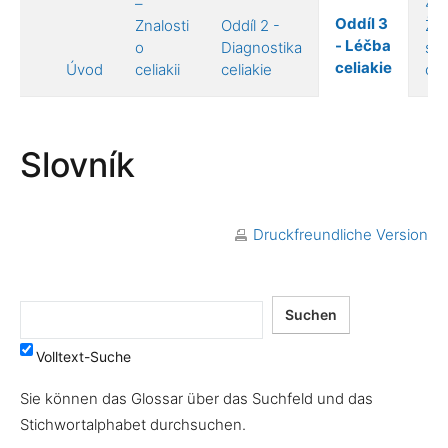
–
4 –
Oddíl 3
Znalosti
Oddíl 2 -
Živ
- Léčba
o
Diagnostika
s
celiakie
Úvod
celiakii
celiakie
celi
Slovník
Druckfreundliche Version
Volltext-Suche
Sie können das Glossar über das Suchfeld und das
Stichwortalphabet durchsuchen.