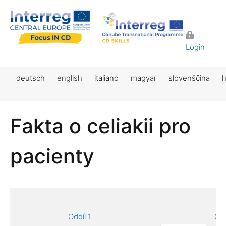
Login
deutsch
english
italiano
magyar
slovenščina
h
Fakta o celiakii pro
pacienty
Oddíl 1
Odd