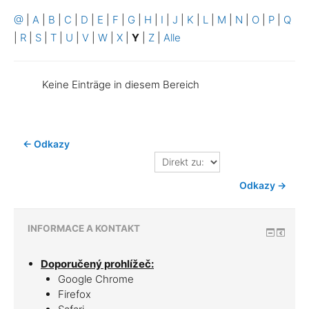
@
|
A
|
B
|
C
|
D
|
E
|
F
|
G
|
H
|
I
|
J
|
K
|
L
|
M
|
N
|
O
|
P
|
Q
|
R
|
S
|
T
|
U
|
V
|
W
|
X
|
Y
|
Z
|
Alle
Keine Einträge in diesem Bereich
← Odkazy
Direkt
zu:
Odkazy →
INFORMACE A KONTAKT
Doporučený prohlížeč:
Google Chrome
Firefox