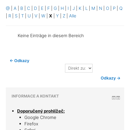
@
|
A
|
B
|
C
|
D
|
E
|
F
|
G
|
H
|
I
|
J
|
K
|
L
|
M
|
N
|
O
|
P
|
Q
|
R
|
S
|
T
|
U
|
V
|
W
|
X
|
Y
|
Z
|
Alle
Keine Einträge in diesem Bereich
← Odkazy
Direkt
zu:
Odkazy →
INFORMACE A KONTAKT
Doporučený prohlížeč:
Google Chrome
Firefox