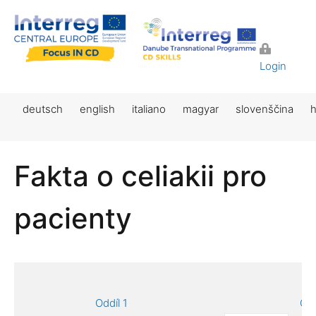
Login
deutsch
english
italiano
magyar
slovenščina
h
Fakta o celiakii pro
pacienty
Oddíl 1
Odd