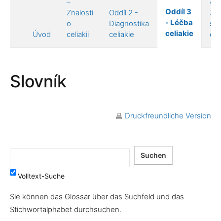
–
4 –
Oddíl 3
Znalosti
Oddíl 2 -
Živ
- Léčba
o
Diagnostika
s
celiakie
Úvod
celiakii
celiakie
celi
Slovník
Druckfreundliche Version
Volltext-Suche
Sie können das Glossar über das Suchfeld und das
Stichwortalphabet durchsuchen.