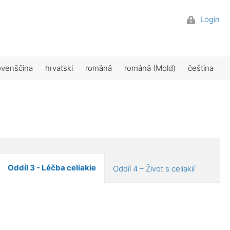
Login
ovenščina
hrvatski
română
română (Mold)
čeština
Oddíl 3 - Léčba celiakie
Oddíl 4 – Život s celiakií