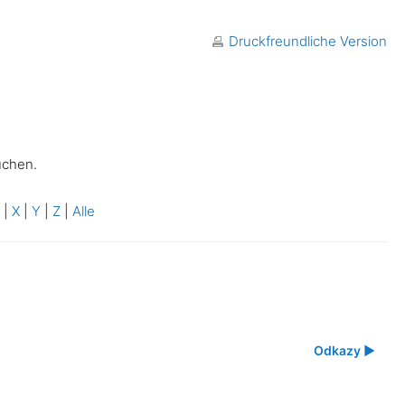
Druckfreundliche Version
uchen.
W
|
X
|
Y
|
Z
|
Alle
Odkazy ▶︎