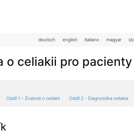
deutsch
english
italiano
magyar
sl
 o celiakii pro pacienty
Oddíl 1 – Znalosti o celiakii
Oddíl 2 - Diagnostika celiakie
ík