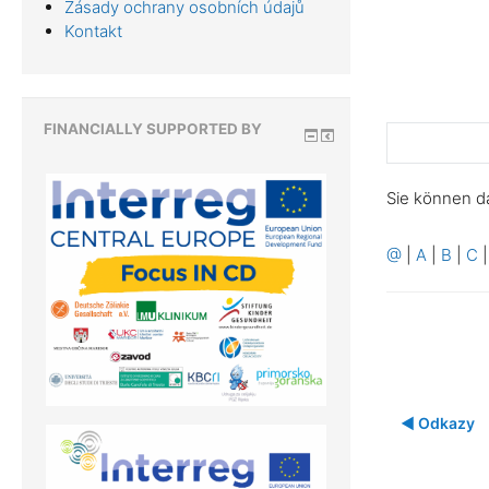
Zásady ochrany osobních údajů
Kontakt
FINANCIALLY SUPPORTED BY
Sie können d
@
|
A
|
B
|
C
◀︎ Odkazy