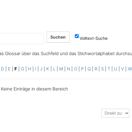
Volltext-Suche
as Glossar über das Suchfeld und das Stichwortalphabet durchs
|
D
|
E
|
F
|
G
|
H
|
I
|
J
|
K
|
L
|
M
|
N
|
O
|
P
|
Q
|
R
|
S
|
T
|
U
|
V
|
Keine Einträge in diesem Bereich
Direkt
zu: