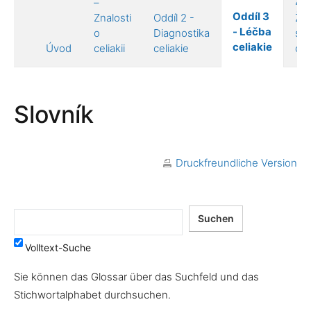
–
4 –
Oddíl 3
Znalosti
Oddíl 2 -
Živ
- Léčba
o
Diagnostika
s
celiakie
Úvod
celiakii
celiakie
celi
Slovník
Druckfreundliche Version
Volltext-Suche
Sie können das Glossar über das Suchfeld und das
Stichwortalphabet durchsuchen.