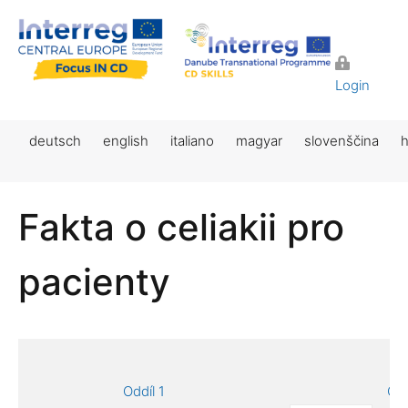
Login
deutsch
english
italiano
magyar
slovenščina
h
Fakta o celiakii pro
pacienty
Oddíl 1
Odd