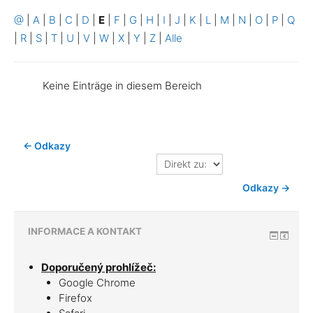
@
|
A
|
B
|
C
|
D
|
E
|
F
|
G
|
H
|
I
|
J
|
K
|
L
|
M
|
N
|
O
|
P
|
Q
|
R
|
S
|
T
|
U
|
V
|
W
|
X
|
Y
|
Z
|
Alle
Keine Einträge in diesem Bereich
← Odkazy
Direkt
zu:
Odkazy →
INFORMACE A KONTAKT
Doporučený prohlížeč:
Google Chrome
Firefox