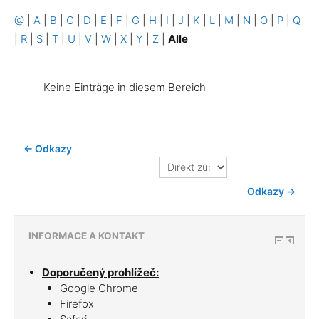
@
|
A
|
B
|
C
|
D
|
E
|
F
|
G
|
H
|
I
|
J
|
K
|
L
|
M
|
N
|
O
|
P
|
Q
|
R
|
S
|
T
|
U
|
V
|
W
|
X
|
Y
|
Z
|
Alle
Keine Einträge in diesem Bereich
← Odkazy
Direkt
zu:
Odkazy →
INFORMACE A KONTAKT
Doporučený prohlížeč:
Google Chrome
Firefox