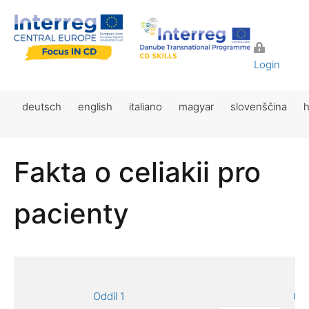
Login
deutsch
english
italiano
magyar
slovenščina
h
Fakta o celiakii pro
pacienty
Oddíl 1
Odd