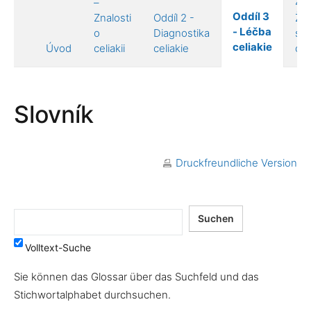
–
4 –
Oddíl 3
Znalosti
Oddíl 2 -
Živ
- Léčba
o
Diagnostika
s
celiakie
Úvod
celiakii
celiakie
celi
Slovník
Druckfreundliche Version
Volltext-Suche
Sie können das Glossar über das Suchfeld und das
Stichwortalphabet durchsuchen.