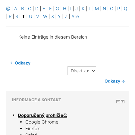
@
|
A
|
B
|
C
|
D
|
E
|
F
|
G
|
H
|
I
|
J
|
K
|
L
|
M
|
N
|
O
|
P
|
Q
|
R
|
S
|
T
|
U
|
V
|
W
|
X
|
Y
|
Z
|
Alle
Keine Einträge in diesem Bereich
← Odkazy
Direkt
zu:
Odkazy →
INFORMACE A KONTAKT
Doporučený prohlížeč:
Google Chrome
Firefox