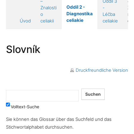
–
Oddíl 3
4 –
Oddíl 2 -
Znalosti
-
Živ
Diagnostika
o
Léčba
s
celiakie
Úvod
celiakii
celiakie
cel
Slovník
Druckfreundliche Version
Volltext-Suche
Sie können das Glossar über das Suchfeld und das
Stichwortalphabet durchsuchen.