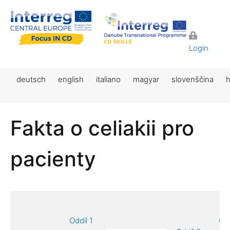
Login
deutsch
english
italiano
magyar
slovenščina
h
Fakta o celiakii pro
pacienty
Oddíl 1
Odd