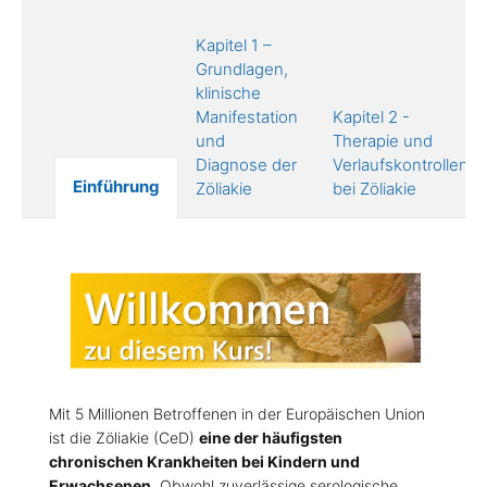
Kapitel 1 –
Grundlagen,
klinische
Manifestation
Kapitel 2 -
und
Therapie und
Diagnose der
Verlaufskontrollen
Einführung
Zöliakie
bei Zöliakie
Mit 5 Millionen Betroffenen in der Europäischen Union
ist die Zöliakie (CeD)
eine der häufigsten
chronischen Krankheiten bei Kindern und
Erwachsenen
. Obwohl zuverlässige serologische