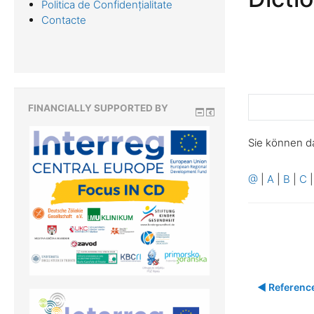
Politica de Confidențialitate
Contacte
FINANCIALLY SUPPORTED BY
Sie können d
@
|
A
|
B
|
C
◀︎ Referenc