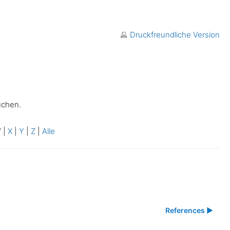
Druckfreundliche Version
uchen.
W
|
X
|
Y
|
Z
|
Alle
References ▶︎