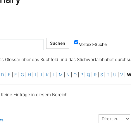
Volltext-Suche
as Glossar über das Suchfeld und das Stichwortalphabet durchs
|
D
|
E
|
F
|
G
|
H
|
I
|
J
|
K
|
L
|
M
|
N
|
O
|
P
|
Q
|
R
|
S
|
T
|
U
|
V
|
Keine Einträge in diesem Bereich
Direkt
es
zu: