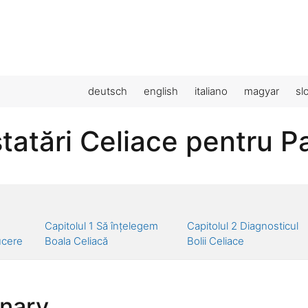
deutsch
english
italiano
magyar
sl
tatări Celiace pentru Pa
Capitolul 1 Să înțelegem
Capitolul 2 Diagnosticul
ucere
Boala Celiacă
Bolii Celiace
onary