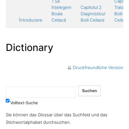
1 Să
Capitol
înțelegem
Capitolul 2
Tratam
Boala
Diagnosticul
Bolii
Întroducere
Celiacă
Bolii Celiace
Celiace
Dictionary
Druckfreundliche Version
Volltext-Suche
Sie können das Glossar über das Suchfeld und das
Stichwortalphabet durchsuchen.