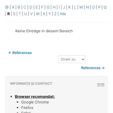
@
|
A
|
B
|
C
|
D
|
E
|
F
|
G
|
H
|
I
|
J
|
K
|
L
|
M
|
N
|
O
|
P
|
Q
|
R
|
S
|
T
|
U
|
V
|
W
|
X
|
Y
|
Z
|
Alle
Keine Einträge in diesem Bereich
← References
Direkt
zu:
References →
INFORMAȚII ȘI CONTACT
Browser recomandat:
Google Chrome
Firefox