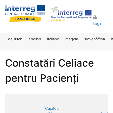
Login
deutsch
english
italiano
magyar
slovenščina
h
Constatări Celiace
pentru Pacienți
Capitolul