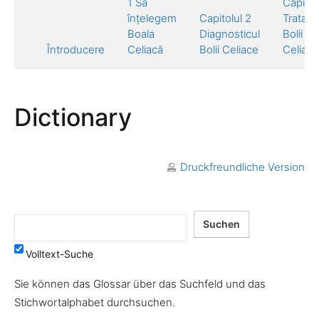
1 Să
Capitol
înțelegem
Capitolul 2
Tratam
Boala
Diagnosticul
Bolii
Întroducere
Celiacă
Bolii Celiace
Celiace
Dictionary
Druckfreundliche Version
Volltext-Suche
Sie können das Glossar über das Suchfeld und das
Stichwortalphabet durchsuchen.