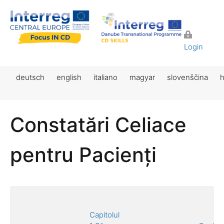
Login
deutsch
english
italiano
magyar
slovenščina
h
Constatări Celiace
pentru Pacienți
Capitolul