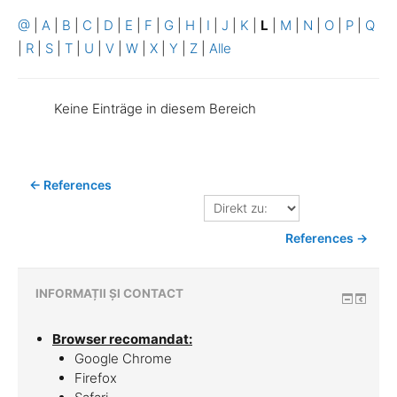
@
|
A
|
B
|
C
|
D
|
E
|
F
|
G
|
H
|
I
|
J
|
K
|
L
|
M
|
N
|
O
|
P
|
Q
|
R
|
S
|
T
|
U
|
V
|
W
|
X
|
Y
|
Z
|
Alle
Keine Einträge in diesem Bereich
← References
Direkt
zu:
References →
INFORMAȚII ȘI CONTACT
Browser recomandat:
Google Chrome
Firefox