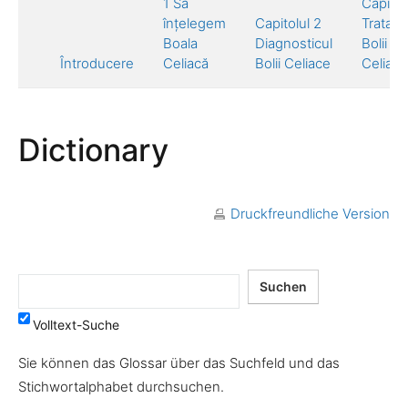
1 Să
Capitol
înțelegem
Capitolul 2
Tratam
Boala
Diagnosticul
Bolii
Întroducere
Celiacă
Bolii Celiace
Celiace
Dictionary
Druckfreundliche Version
Volltext-Suche
Sie können das Glossar über das Suchfeld und das
Stichwortalphabet durchsuchen.