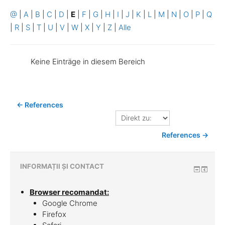
@
|
A
|
B
|
C
|
D
|
E
|
F
|
G
|
H
|
I
|
J
|
K
|
L
|
M
|
N
|
O
|
P
|
Q
|
R
|
S
|
T
|
U
|
V
|
W
|
X
|
Y
|
Z
|
Alle
Keine Einträge in diesem Bereich
← References
Direkt
zu:
References →
INFORMAȚII ȘI CONTACT
Browser recomandat:
Google Chrome
Firefox