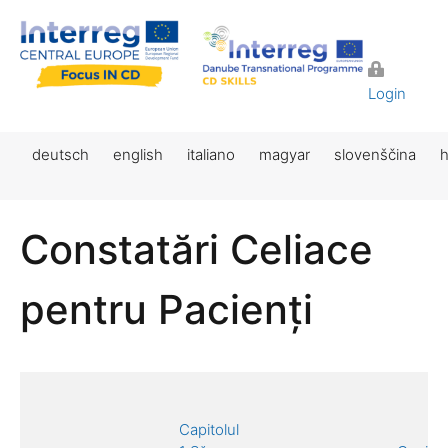
Login
deutsch
english
italiano
magyar
slovenščina
h
Constatări Celiace
pentru Pacienți
Capitolul