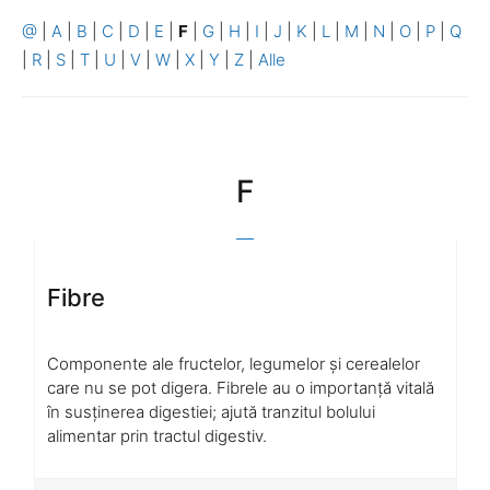
@
|
A
|
B
|
C
|
D
|
E
|
F
|
G
|
H
|
I
|
J
|
K
|
L
|
M
|
N
|
O
|
P
|
Q
|
R
|
S
|
T
|
U
|
V
|
W
|
X
|
Y
|
Z
|
Alle
F
Fibre
Componente ale fructelor, legumelor și cerealelor
care nu se pot digera. Fibrele au o importanță vitală
în susținerea digestiei; ajută tranzitul bolului
alimentar prin tractul digestiv.