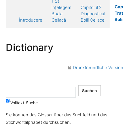
1 Să
Capitol
înțelegem
Capitolul 2
Tratam
Boala
Diagnosticul
Bolii C
Întroducere
Celiacă
Bolii Celiace
Dictionary
Druckfreundliche Version
Volltext-Suche
Sie können das Glossar über das Suchfeld und das
Stichwortalphabet durchsuchen.