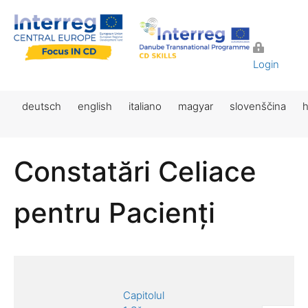
Login
deutsch
english
italiano
magyar
slovenščina
h
Constatări Celiace
pentru Pacienți
Capitolul