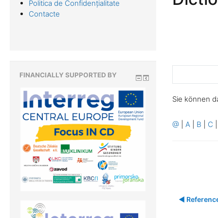
Politica de Confidențialitate
Contacte
FINANCIALLY SUPPORTED BY
Sie können d
@
|
A
|
B
|
C
◀︎ Referenc