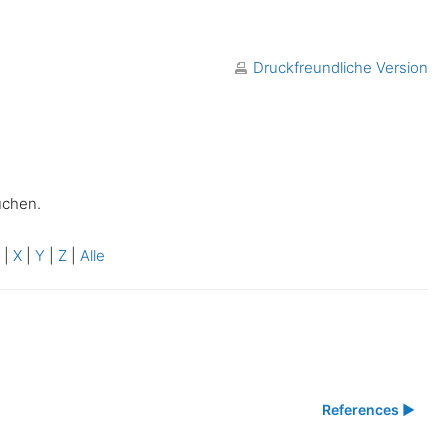
Druckfreundliche Version
uchen.
W
|
X
|
Y
|
Z
|
Alle
References ▶︎