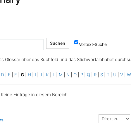
Volltext-Suche
as Glossar über das Suchfeld und das Stichwortalphabet durchs
|
D
|
E
|
F
|
G
|
H
|
I
|
J
|
K
|
L
|
M
|
N
|
O
|
P
|
Q
|
R
|
S
|
T
|
U
|
V
|
Keine Einträge in diesem Bereich
Direkt
es
zu: