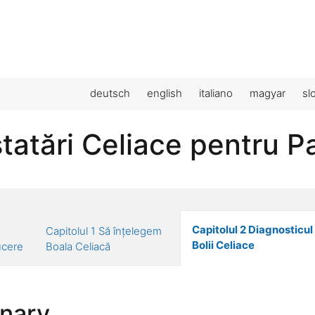
deutsch
english
italiano
magyar
sl
tatări Celiace pentru Pa
Capitolul 2 Diagnosticul
Capitolul 1 Să înțelegem
Bolii Celiace
ucere
Boala Celiacă
onary