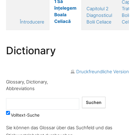
1 Să
Capito
înțelegem
Capitolul 2
Trata
Boala
Diagnosticul
Bolii
Celiacă
Întroducere
Bolii Celiace
Celiac
Dictionary
Druckfreundliche Version
Glossary, Dictionary,
Abbreviations
Volltext-Suche
Sie können das Glossar über das Suchfeld und das