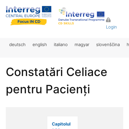
Login
deutsch
english
italiano
magyar
slovenščina
h
Constatări Celiace
pentru Pacienți
Capitolul