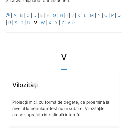
Stichwortalphabet durchsuchen.
@
|
A
|
B
|
C
|
D
|
E
|
F
|
G
|
H
|
I
|
J
|
K
|
L
|
M
|
N
|
O
|
P
|
Q
|
R
|
S
|
T
|
U
|
V
|
W
|
X
|
Y
|
Z
|
Alle
V
Vilozități
Proiecții mici, cu formă de degete, ce proemină la
nivelul lumenului intestinului subțire. Vilozitățile
cresc suprafața intestinală internă.