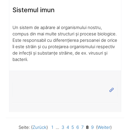
Sistemul imun
Un sistem de apărare al organismului nostru,
compus din mai multe structuri și procese biologice.
Este responsabil cu diferențierea persoanei de orice
îi este străin și cu protejarea organismului respectiv
de infecții și substanțe străine, de ex. virusuri și
bacterii.
Seite: (
Zurück
)
1
...
3
4
5
6
7
8
9
(
Weiter
)