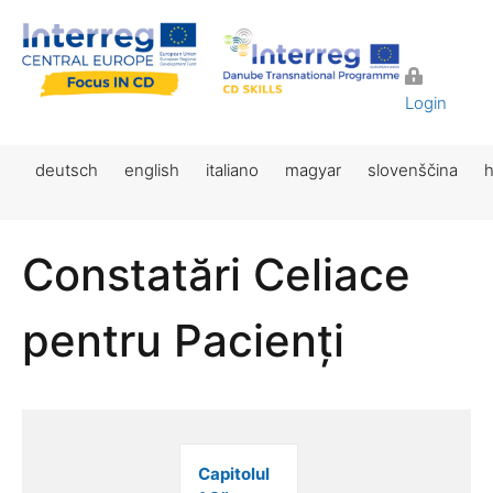
Login
deutsch
english
italiano
magyar
slovenščina
h
Constatări Celiace
pentru Pacienți
Capitolul