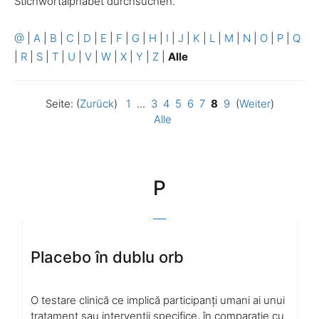
Stichwortalphabet durchsuchen.
@
|
A
|
B
|
C
|
D
|
E
|
F
|
G
|
H
|
I
|
J
|
K
|
L
|
M
|
N
|
O
|
P
|
Q
|
R
|
S
|
T
|
U
|
V
|
W
|
X
|
Y
|
Z
|
Alle
Seite: (
Zurück
)
1
...
3
4
5
6
7
8
9
(
Weiter
)
Alle
P
Placebo în dublu orb
O testare clinică ce implică participanți umani ai unui
tratament sau intervenții specifice, în comparație cu