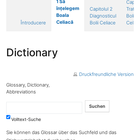
1 Să
Capito
înțelegem
Capitolul 2
Trata
Boala
Diagnosticul
Bolii
Celiacă
Întroducere
Bolii Celiace
Celiac
Dictionary
Druckfreundliche Version
Glossary, Dictionary,
Abbreviations
Volltext-Suche
Sie können das Glossar über das Suchfeld und das