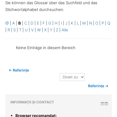
Sie können das Glossar über das Suchfeld und das
Stichwortalphabet durchsuchen.
@
|
A
|
B
|
C
|
D
|
E
|
F
|
G
|
H
|
I
|
J
|
K
|
L
|
M
|
N
|
O
|
P
|
Q
|
R
|
S
|
T
|
U
|
V
|
W
|
X
|
Y
|
Z
|
Alle
Keine Einträge in diesem Bereich
← Referințe
Direkt
zu:
Referințe →
INFORMAȚII ȘI CONTACT
Browser recomandat: