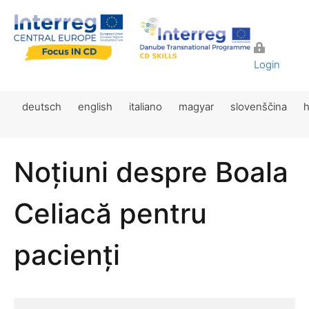
Login
deutsch
english
italiano
magyar
slovenščina
h
Noțiuni despre Boala
Celiacă pentru
pacienți