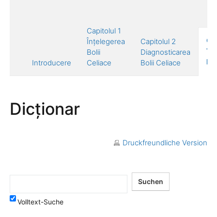
Capitolul 1
Cap
Înțelegerea
Capitolul 2
Tr
Bolii
Diagnosticarea
Bol
Introducere
Celiace
Bolii Celiace
Dicționar
Druckfreundliche Version
Volltext-Suche