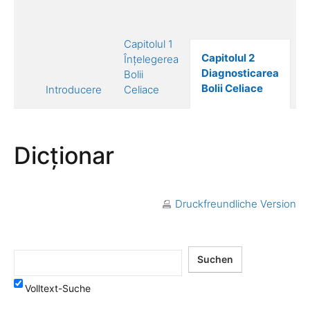
Capitolul 1
C
Capitolul 2
Înțelegerea
T
Diagnosticarea
Bolii
Bo
Bolii Celiace
Introducere
Celiace
C
Dicționar
Druckfreundliche Version
Volltext-Suche