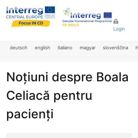
Login
deutsch
english
italiano
magyar
slovenščina
h
Noțiuni despre Boala
Celiacă pentru
pacienți