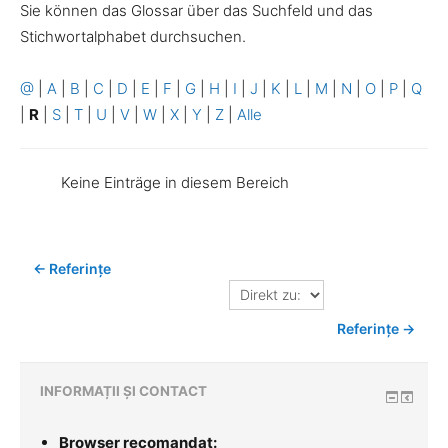
Sie können das Glossar über das Suchfeld und das
Stichwortalphabet durchsuchen.
@
|
A
|
B
|
C
|
D
|
E
|
F
|
G
|
H
|
I
|
J
|
K
|
L
|
M
|
N
|
O
|
P
|
Q
|
R
|
S
|
T
|
U
|
V
|
W
|
X
|
Y
|
Z
|
Alle
Keine Einträge in diesem Bereich
← Referințe
Direkt
zu:
Referințe →
INFORMAȚII ȘI CONTACT
Browser recomandat: