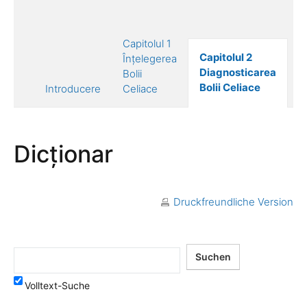
Capitolul 1
C
Capitolul 2
Înțelegerea
T
Diagnosticarea
Bolii
Bo
Bolii Celiace
Introducere
Celiace
C
Dicționar
Druckfreundliche Version
Volltext-Suche