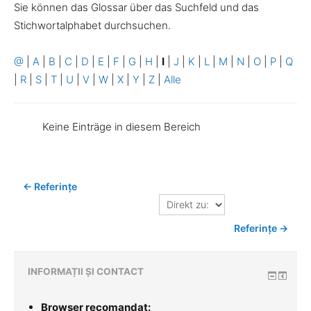
Sie können das Glossar über das Suchfeld und das
Stichwortalphabet durchsuchen.
@
|
A
|
B
|
C
|
D
|
E
|
F
|
G
|
H
|
I
|
J
|
K
|
L
|
M
|
N
|
O
|
P
|
Q
|
R
|
S
|
T
|
U
|
V
|
W
|
X
|
Y
|
Z
|
Alle
Keine Einträge in diesem Bereich
← Referințe
Direkt
zu:
Referințe →
INFORMAȚII ȘI CONTACT
Browser recomandat: