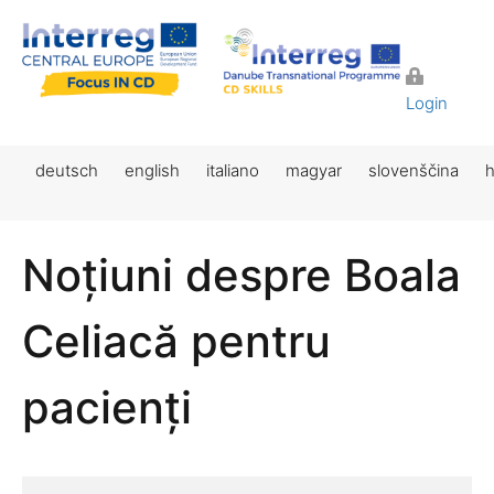
Login
deutsch
english
italiano
magyar
slovenščina
h
Noțiuni despre Boala
Celiacă pentru
pacienți