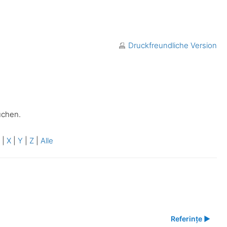
Druckfreundliche Version
uchen.
W
|
X
|
Y
|
Z
|
Alle
Referințe ▶︎