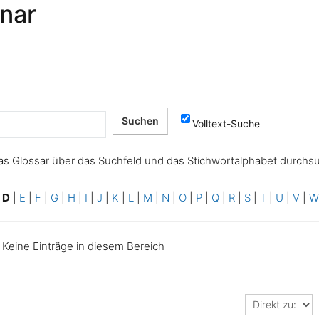
onar
Volltext-Suche
as Glossar über das Suchfeld und das Stichwortalphabet durchs
|
D
|
E
|
F
|
G
|
H
|
I
|
J
|
K
|
L
|
M
|
N
|
O
|
P
|
Q
|
R
|
S
|
T
|
U
|
V
|
Keine Einträge in diesem Bereich
Direkt
zu: