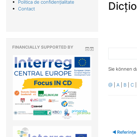
Politica de confidențialitate
Dicți
Contact
FINANCIALLY SUPPORTED BY
Sie können d
@
|
A
|
B
|
C
◀︎ Referințe