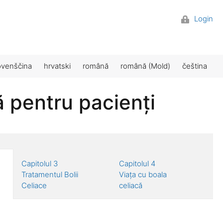
Login
ovenščina
hrvatski
română
română (Mold)
čeština
ă pentru pacienți
Capitolul 3
Capitolul 4
Tratamentul Bolii
Viața cu boala
Celiace
celiacă