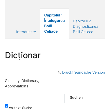
Capitolul 1
Ca
Înțelegerea
Capitolul 2
Tr
Bolii
Diagnosticarea
Bo
Celiace
Introducere
Bolii Celiace
Ce
Dicționar
Druckfreundliche Version
Glossary, Dictionary,
Abbreviations
Volltext-Suche