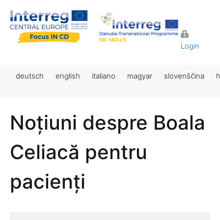
Login
deutsch
english
italiano
magyar
slovenščina
h
Noțiuni despre Boala
Celiacă pentru
pacienți