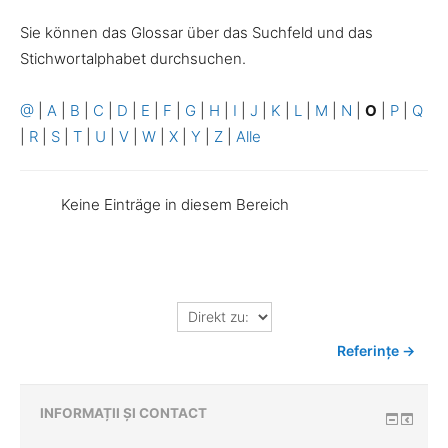
Sie können das Glossar über das Suchfeld und das
Stichwortalphabet durchsuchen.
@
|
A
|
B
|
C
|
D
|
E
|
F
|
G
|
H
|
I
|
J
|
K
|
L
|
M
|
N
|
O
|
P
|
Q
|
R
|
S
|
T
|
U
|
V
|
W
|
X
|
Y
|
Z
|
Alle
Keine Einträge in diesem Bereich
Direkt
zu:
Referințe →
INFORMAȚII ȘI CONTACT