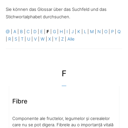
Sie können das Glossar über das Suchfeld und das
Stichwortalphabet durchsuchen.
@
|
A
|
B
|
C
|
D
|
E
|
F
|
G
|
H
|
I
|
J
|
K
|
L
|
M
|
N
|
O
|
P
|
Q
|
R
|
S
|
T
|
U
|
V
|
W
|
X
|
Y
|
Z
|
Alle
F
Fibre
Componente ale fructelor, legumelor și cerealelor
care nu se pot digera. Fibrele au o importanță vitală