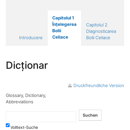
Capitolul 1
Ca
Înțelegerea
Capitolul 2
Tr
Bolii
Diagnosticarea
Bo
Celiace
Introducere
Bolii Celiace
Ce
Dicționar
Druckfreundliche Version
Glossary, Dictionary,
Abbreviations
Volltext-Suche