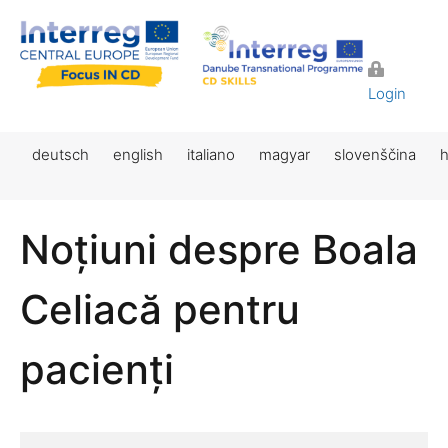
Login
deutsch
english
italiano
magyar
slovenščina
h
Noțiuni despre Boala
Celiacă pentru
pacienți