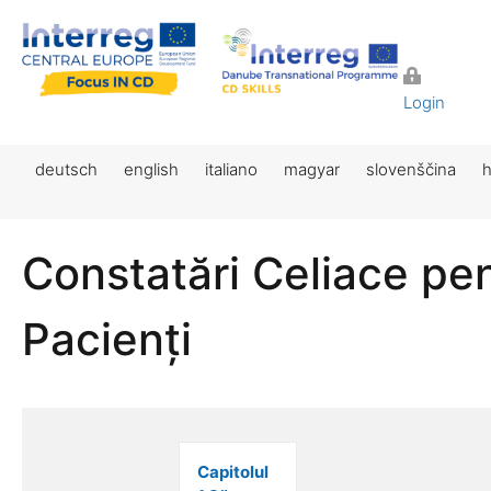
Login
deutsch
english
italiano
magyar
slovenščina
h
Constatări Celiace pe
Pacienți
Capitolul