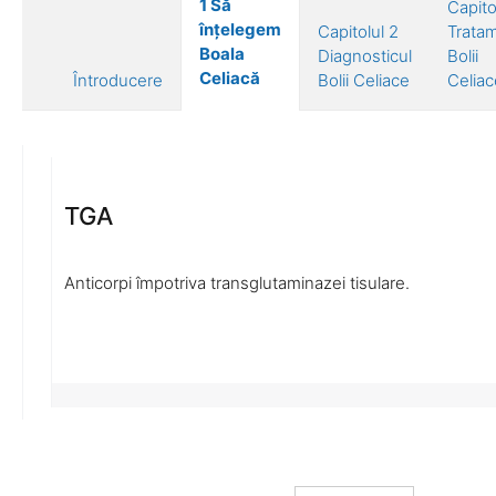
1 Să
Capito
înțelegem
Capitolul 2
Trata
Boala
Diagnosticul
Bolii
Celiacă
Întroducere
Bolii Celiace
Celiac
TGA
Anticorpi împotriva transglutaminazei tisulare.
Direkt