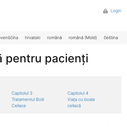
Login
ovenščina
hrvatski
română
română (Mold)
čeština
ă pentru pacienți
Capitolul 3
Capitolul 4
Tratamentul Bolii
Viața cu boala
Celiace
celiacă