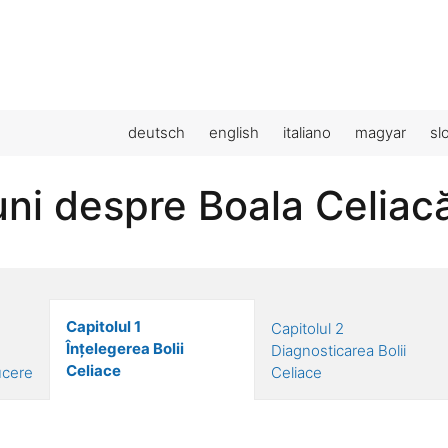
deutsch
english
italiano
magyar
sl
uni despre Boala Celiac
Capitolul 1
Capitolul 2
Înțelegerea Bolii
Diagnosticarea Bolii
Celiace
ucere
Celiace