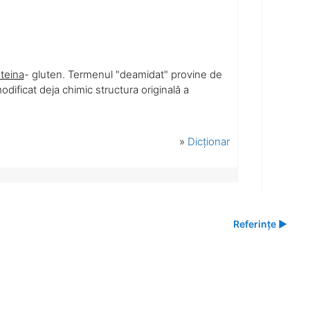
teina
- gluten. Termenul "deamidat" provine de
modificat deja chimic structura originală a
»
Dicționar
Referințe ▶︎