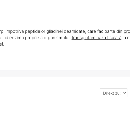
rpi împotriva peptidelor gliadinei deamidate, care fac parte din
pro
tul că enzima proprie a organismului,
transglutaminaza tisulară
, a 
ei.
Direkt
zu: