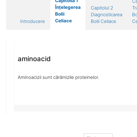
Capitolul 1
Ca
Înțelegerea
Capitolul 2
Tr
Bolii
Diagnosticarea
Bo
Celiace
Introducere
Bolii Celiace
Ce
aminoacid
Aminoacizii sunt cărămizile proteinelor.
Direkt