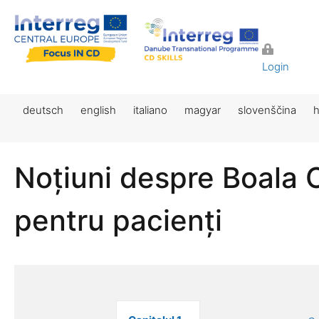
Login
deutsch
english
italiano
magyar
slovenščina
h
Noțiuni despre Boala 
pentru pacienți