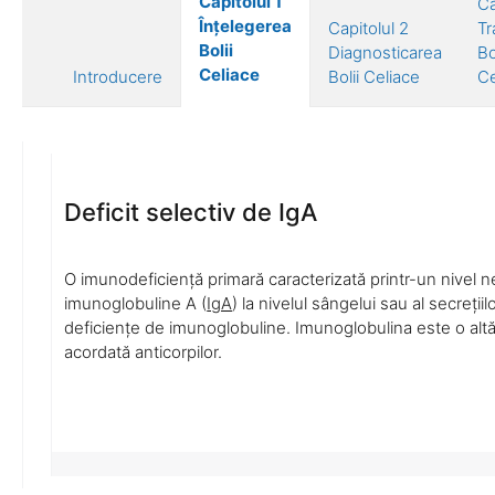
Capitolul 1
Ca
Înțelegerea
Capitolul 2
Tr
Bolii
Diagnosticarea
Bo
Celiace
Introducere
Bolii Celiace
Ce
Deficit selectiv de IgA
O imunodeficiență primară caracterizată printr-un nivel n
imunoglobuline A (
IgA
) la nivelul sângelui sau al secrețiilo
deficiențe de imunoglobuline. Imunoglobulina este o al
acordată anticorpilor.