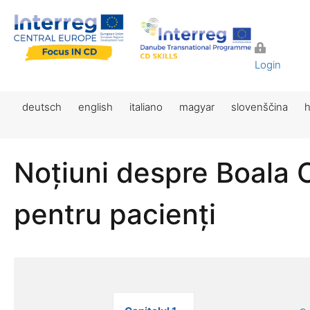
Login
deutsch
english
italiano
magyar
slovenščina
h
Noțiuni despre Boala 
pentru pacienți