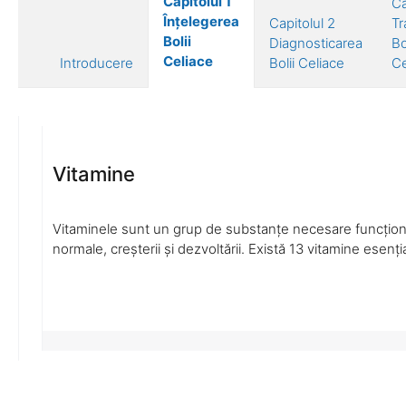
Capitolul 1
Ca
Înțelegerea
Capitolul 2
Tr
Bolii
Diagnosticarea
Bo
Celiace
Introducere
Bolii Celiace
Ce
Vitamine
Vitaminele sunt un grup de substanțe necesare funcționă
normale, creșterii și dezvoltării. Există 13 vitamine esenți