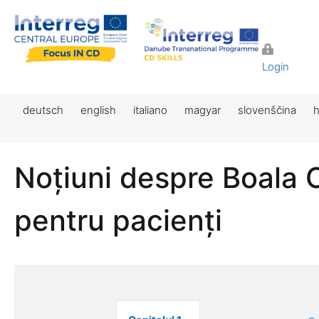
Login
deutsch
english
italiano
magyar
slovenščina
h
Noțiuni despre Boala 
pentru pacienți