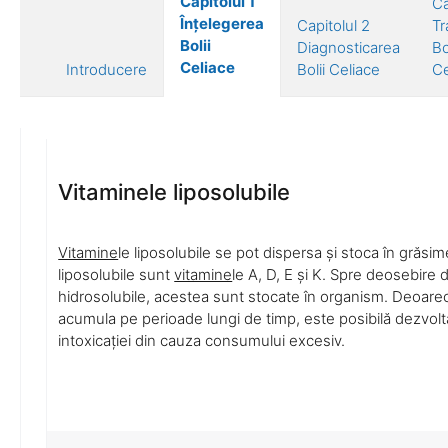
Capitolul 1
Ca
Înțelegerea
Capitolul 2
Tr
Bolii
Diagnosticarea
Bo
Celiace
Introducere
Bolii Celiace
Ce
Vitaminele liposolubile
Vitamine
le liposolubile se pot dispersa și stoca în grăsi
liposolubile sunt
vitamine
le A, D, E și K. Spre deosebire 
hidrosolubile, acestea sunt stocate în organism. Deoare
acumula pe perioade lungi de timp, este posibilă dezvol
intoxicației din cauza consumului excesiv.