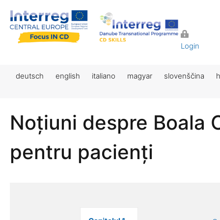
Login
deutsch
english
italiano
magyar
slovenščina
h
Noțiuni despre Boala 
pentru pacienți