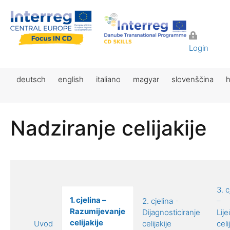
Login
deutsch
english
italiano
magyar
slovenščina
h
Nadziranje celijakije
3. c
1. cjelina –
2. cjelina -
–
Razumijevanje
Dijagnosticiranje
Lij
celijakije
Uvod
celijakije
celi