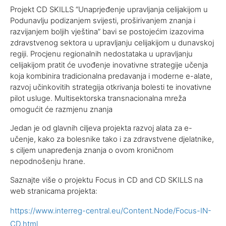
Projekt CD SKILLS “Unaprjeđenje upravljanja celijakijom u
Podunavlju podizanjem svijesti, proširivanjem znanja i
razvijanjem boljih vještina” bavi se postojećim izazovima
zdravstvenog sektora u upravljanju celijakijom u dunavskoj
regiji. Procjenu regionalnih nedostataka u upravljanju
celijakijom pratit će uvođenje inovativne strategije učenja
koja kombinira tradicionalna predavanja i moderne e-alate,
razvoj učinkovitih strategija otkrivanja bolesti te inovativne
pilot usluge. Multisektorska transnacionalna mreža
omogućit će razmjenu znanja
Jedan je od glavnih ciljeva projekta razvoj alata za e-
učenje, kako za bolesnike tako i za zdravstvene djelatnike,
s ciljem unapređenja znanja o ovom kroničnom
nepodnošenju hrane.
Saznajte više o projektu Focus in CD and CD SKILLS na
web stranicama projekta:
https://www.interreg-central.eu/Content.Node/Focus-IN-
CD.html