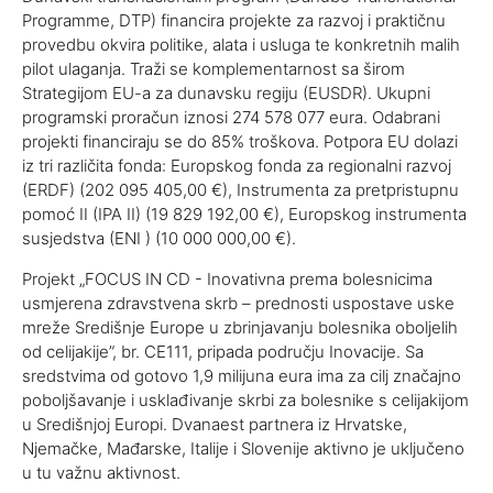
Programme, DTP) financira projekte za razvoj i praktičnu
provedbu okvira politike, alata i usluga te konkretnih malih
pilot ulaganja. Traži se komplementarnost sa širom
Strategijom EU-a za dunavsku regiju (EUSDR). Ukupni
programski proračun iznosi 274 578 077 eura. Odabrani
projekti financiraju se do 85% troškova. Potpora EU dolazi
iz tri različita fonda: Europskog fonda za regionalni razvoj
(ERDF) (202 095 405,00 €), Instrumenta za pretpristupnu
pomoć II (IPA II) (19 829 192,00 €), Europskog instrumenta
susjedstva (ENI ) (10 000 000,00 €).
Projekt „FOCUS IN CD - Inovativna prema bolesnicima
usmjerena zdravstvena skrb – prednosti uspostave uske
mreže Središnje Europe u zbrinjavanju bolesnika oboljelih
od celijakije”, br. CE111, pripada području Inovacije. Sa
sredstvima od gotovo 1,9 milijuna eura ima za cilj značajno
poboljšavanje i usklađivanje skrbi za bolesnike s celijakijom
u Središnjoj Europi. Dvanaest partnera iz Hrvatske,
Njemačke, Mađarske, Italije i Slovenije aktivno je uključeno
u tu važnu aktivnost.