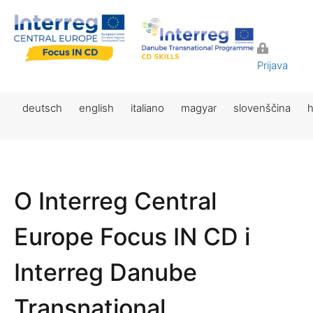
Prijava
deutsch
english
italiano
magyar
slovenščina
h
O Interreg Central
Europe Focus IN CD i
Interreg Danube
Transnational