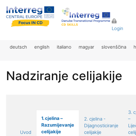
Login
deutsch
english
italiano
magyar
slovenščina
h
Nadziranje celijakije
3. c
1. cjelina –
2. cjelina -
–
Razumijevanje
Dijagnosticiranje
Lij
celijakije
Uvod
celijakije
celi