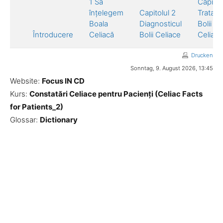
1 Să
Capitol
înțelegem
Capitolul 2
Tratam
Boala
Diagnosticul
Bolii
Întroducere
Celiacă
Bolii Celiace
Celiace
Drucken
Sonntag, 9. August 2026, 13:45
Website:
Focus IN CD
Kurs:
Constatări Celiace pentru Pacienți (Celiac Facts
for Patients_2)
Glossar:
Dictionary