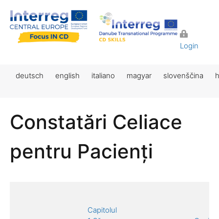
Login
deutsch
english
italiano
magyar
slovenščina
h
Constatări Celiace
pentru Pacienți
Capitolul