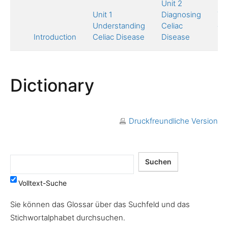
Unit 2
Uni
Unit 1
Diagnosing
Tr
Understanding
Celiac
of 
Introduction
Celiac Disease
Disease
Di
Dictionary
Druckfreundliche Version
Volltext-Suche
Sie können das Glossar über das Suchfeld und das
Stichwortalphabet durchsuchen.