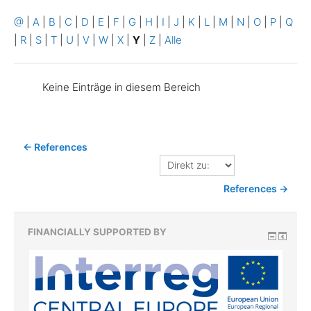
@
|
A
|
B
|
C
|
D
|
E
|
F
|
G
|
H
|
I
|
J
|
K
|
L
|
M
|
N
|
O
|
P
|
Q
|
R
|
S
|
T
|
U
|
V
|
W
|
X
|
Y
|
Z
|
Alle
Keine Einträge in diesem Bereich
← References
Direkt
zu:
References →
FINANCIALLY SUPPORTED BY