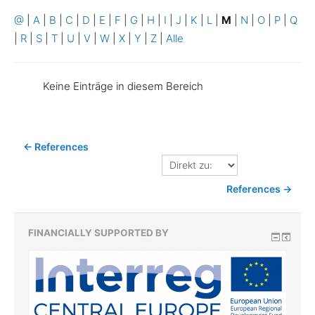
@
|
A
|
B
|
C
|
D
|
E
|
F
|
G
|
H
|
I
|
J
|
K
|
L
|
M
|
N
|
O
|
P
|
Q
|
R
|
S
|
T
|
U
|
V
|
W
|
X
|
Y
|
Z
|
Alle
Keine Einträge in diesem Bereich
← References
Direkt
zu:
References →
FINANCIALLY SUPPORTED BY