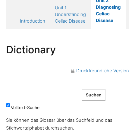
Unit 2
Un
Diagnosing
Unit 1
T
Celiac
Understanding
of
Disease
Introduction
Celiac Disease
D
Dictionary
Druckfreundliche Version
Volltext-Suche
Sie können das Glossar über das Suchfeld und das
Stichwortalphabet durchsuchen.