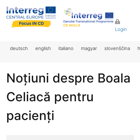
Login
deutsch
english
italiano
magyar
slovenščina
h
Noțiuni despre Boala
Celiacă pentru
pacienți