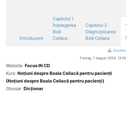
Capitolul 1
Cap
Înțelegerea
Capitolul 2
Tr
Bolii
Diagnosticarea
Bol
Introducere
Celiace
Bolii Celiace
Drucken
Freitag, 7. August 2026, 13:05
Website:
Focus IN CD
Kurs:
Noțiuni despre Boala Celiacă pentru pacienți
(Noțiuni despre Boala Celiacă pentru pacienți)
Glossar:
Dicționar