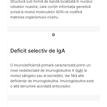
Structură sub formă de bandă localizată în nucleul
celulelor noastre, care conțin informația genetică
scrisă la nivelul moleculelor ADN ce codifică
matricea organismului nostru.
D
Deficit selectiv de IgA
O imunodeficiență primară caracterizată printr-un
nivel nedetectabil de imunoglobuline A (
IgA
) la
nivelul sângelui sau al secrețiilor, dar fără alte
deficiențe de imunoglobuline. Imunoglobulina este
o altă denumire acordată anticorpilor.