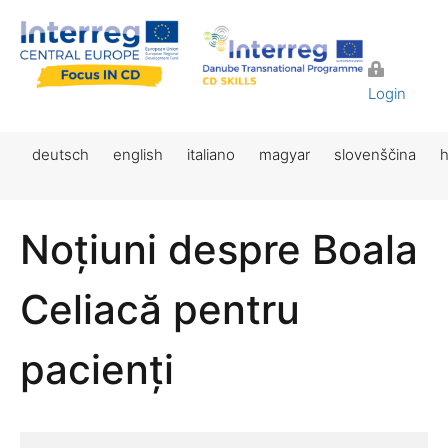
Login
deutsch
english
italiano
magyar
slovenščina
h
Noțiuni despre Boala
Celiacă pentru
pacienți