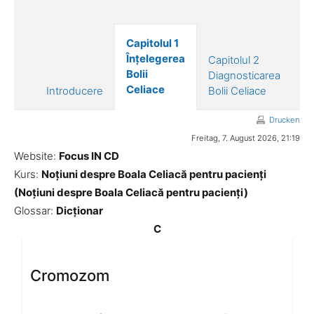
Capitolul 1
Ca
Înțelegerea
Capitolul 2
Tr
Bolii
Diagnosticarea
Bo
Celiace
Introducere
Bolii Celiace
Ce
Drucken
Freitag, 7. August 2026, 21:19
Website:
Focus IN CD
Kurs:
Noțiuni despre Boala Celiacă pentru pacienți
(Noțiuni despre Boala Celiacă pentru pacienți)
Glossar:
Dicționar
C
Cromozom