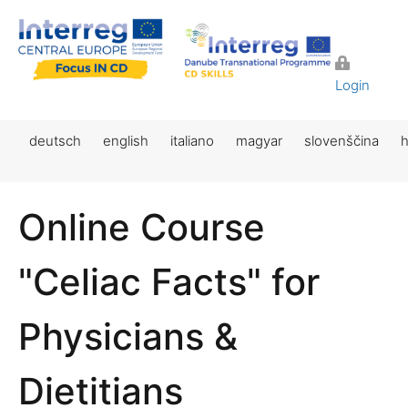
Login
deutsch
english
italiano
magyar
slovenščina
h
Online Course
"Celiac Facts" for
Physicians &
Dietitians