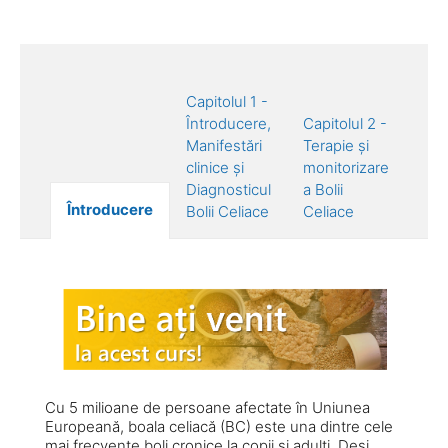
Capitolul 1 -
Întroducere,
Capitolul 2 -
Manifestări
Terapie și
clinice și
monitorizare
Diagnosticul
a Bolii
Întroducere
Bolii Celiace
Celiace
Cu 5 milioane de persoane afectate în Uniunea
Europeană, boala celiacă (BC) este una dintre cele
mai frecvente boli cronice la copii și adulți. Deși