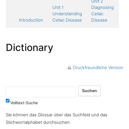
Un
Unit 2
Tr
Unit 1
Diagnosing
of
Understanding
Celiac
Di
Introduction
Celiac Disease
Disease
Dictionary
Druckfreundliche Version
Volltext-Suche
Sie können das Glossar über das Suchfeld und das
Stichwortalphabet durchsuchen.