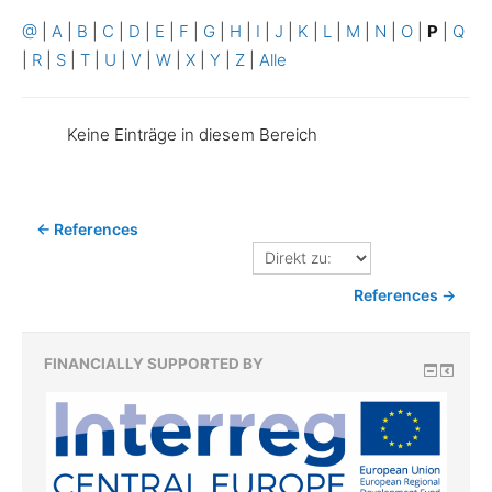
@
|
A
|
B
|
C
|
D
|
E
|
F
|
G
|
H
|
I
|
J
|
K
|
L
|
M
|
N
|
O
|
P
|
Q
|
R
|
S
|
T
|
U
|
V
|
W
|
X
|
Y
|
Z
|
Alle
Keine Einträge in diesem Bereich
← References
Direkt
zu:
References →
FINANCIALLY SUPPORTED BY