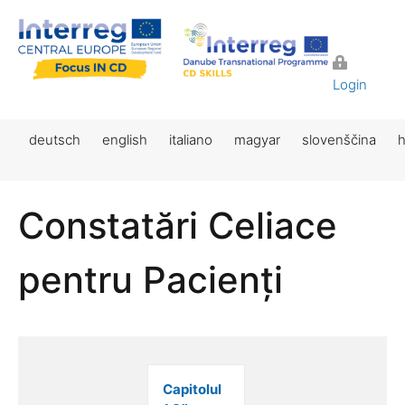
Login
deutsch
english
italiano
magyar
slovenščina
h
Constatări Celiace
pentru Pacienți
Capitolul