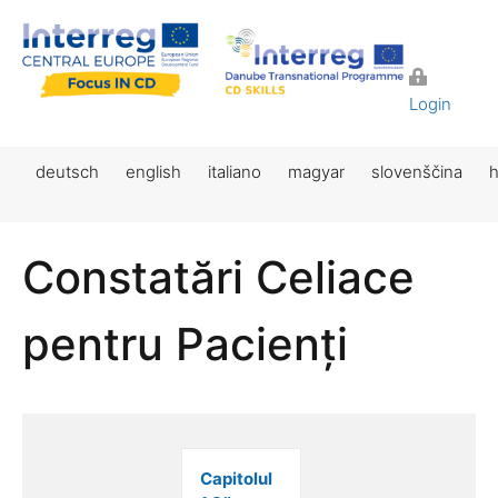
Login
deutsch
english
italiano
magyar
slovenščina
h
Constatări Celiace
pentru Pacienți
Capitolul