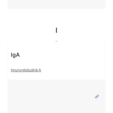
I
IgA
Imunoglobulină A