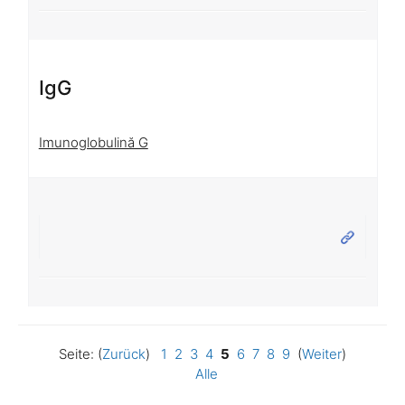
IgG
Imunoglobulină G
Seite: (
Zurück
)
1
2
3
4
5
6
7
8
9
(
Weiter
)
Alle