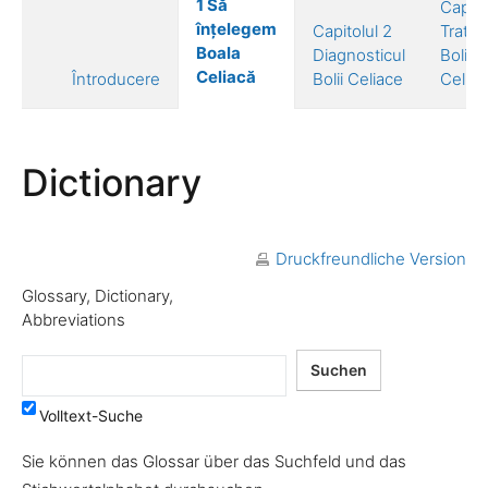
1 Să
Capito
înțelegem
Capitolul 2
Trata
Boala
Diagnosticul
Bolii
Celiacă
Întroducere
Bolii Celiace
Celiac
Dictionary
Druckfreundliche Version
Glossary, Dictionary,
Abbreviations
Volltext-Suche
Sie können das Glossar über das Suchfeld und das