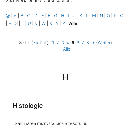
Stichwortalphabet durchsuchen.
@
|
A
|
B
|
C
|
D
|
E
|
F
|
G
|
H
|
I
|
J
|
K
|
L
|
M
|
N
|
O
|
P
|
Q
|
R
|
S
|
T
|
U
|
V
|
W
|
X
|
Y
|
Z
|
Alle
Seite: (
Zurück
)
1
2
3
4
5
6
7
8
9
(
Weiter
)
Alle
H
Histologie
Examinarea microscopică a țesutului.