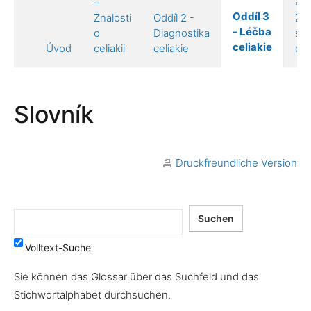
–
4 –
Oddíl 3
Znalosti
Oddíl 2 -
Živ
- Léčba
o
Diagnostika
s
celiakie
Úvod
celiakii
celiakie
celi
Slovník
Druckfreundliche Version
Volltext-Suche
Sie können das Glossar über das Suchfeld und das
Stichwortalphabet durchsuchen.