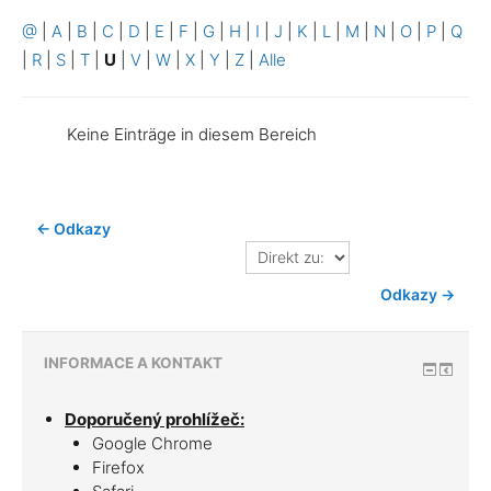
@
|
A
|
B
|
C
|
D
|
E
|
F
|
G
|
H
|
I
|
J
|
K
|
L
|
M
|
N
|
O
|
P
|
Q
|
R
|
S
|
T
|
U
|
V
|
W
|
X
|
Y
|
Z
|
Alle
Keine Einträge in diesem Bereich
← Odkazy
Direkt
zu:
Odkazy →
INFORMACE A KONTAKT
Doporučený prohlížeč:
Google Chrome
Firefox