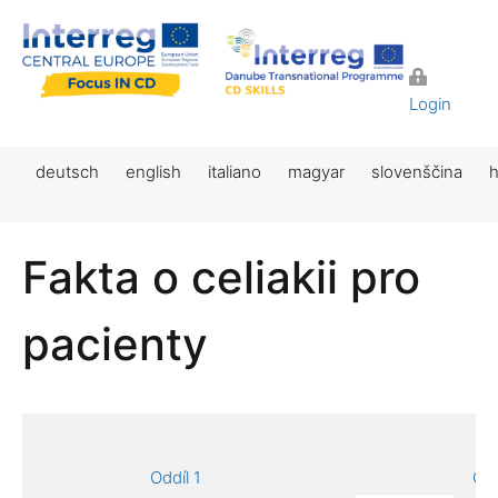
Login
deutsch
english
italiano
magyar
slovenščina
h
Fakta o celiakii pro
pacienty
Oddíl 1
Odd