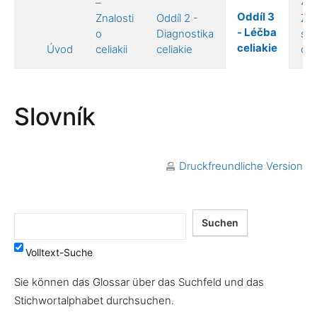
–
4 –
Oddíl 3
Znalosti
Oddíl 2 -
Živ
- Léčba
o
Diagnostika
s
celiakie
Úvod
celiakii
celiakie
celi
Slovník
Druckfreundliche Version
Volltext-Suche
Sie können das Glossar über das Suchfeld und das
Stichwortalphabet durchsuchen.