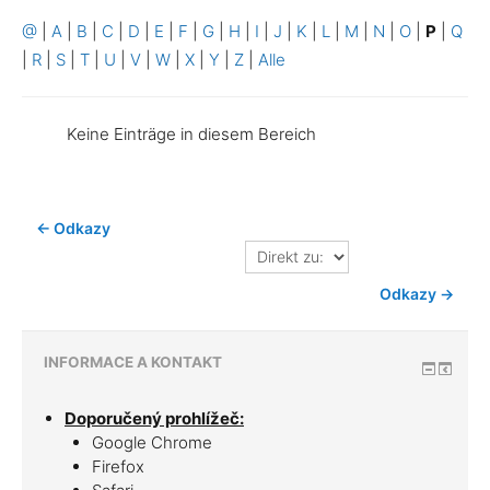
@
|
A
|
B
|
C
|
D
|
E
|
F
|
G
|
H
|
I
|
J
|
K
|
L
|
M
|
N
|
O
|
P
|
Q
|
R
|
S
|
T
|
U
|
V
|
W
|
X
|
Y
|
Z
|
Alle
Keine Einträge in diesem Bereich
← Odkazy
Direkt
zu:
Odkazy →
INFORMACE A KONTAKT
Doporučený prohlížeč:
Google Chrome
Firefox