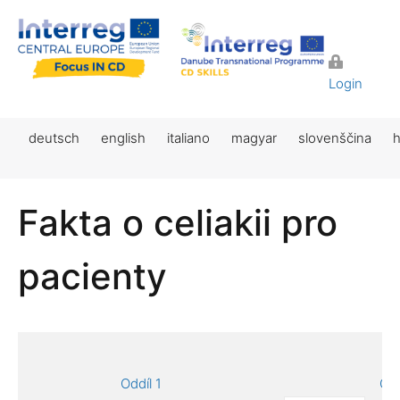
Login
deutsch
english
italiano
magyar
slovenščina
h
Fakta o celiakii pro
pacienty
Oddíl 1
Odd