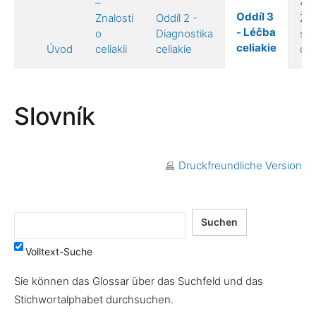
–
4 –
Oddíl 3
Znalosti
Oddíl 2 -
Živ
- Léčba
o
Diagnostika
s
celiakie
Úvod
celiakii
celiakie
celi
Slovník
Druckfreundliche Version
Volltext-Suche
Sie können das Glossar über das Suchfeld und das
Stichwortalphabet durchsuchen.