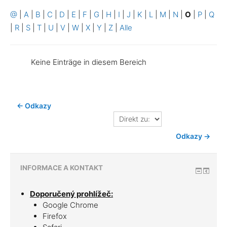
@
|
A
|
B
|
C
|
D
|
E
|
F
|
G
|
H
|
I
|
J
|
K
|
L
|
M
|
N
|
O
|
P
|
Q
|
R
|
S
|
T
|
U
|
V
|
W
|
X
|
Y
|
Z
|
Alle
Keine Einträge in diesem Bereich
← Odkazy
Direkt
zu:
Odkazy →
INFORMACE A KONTAKT
Doporučený prohlížeč:
Google Chrome
Firefox