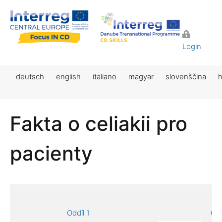
Login
deutsch
english
italiano
magyar
slovenščina
h
Fakta o celiakii pro
pacienty
Oddíl 1
Odd