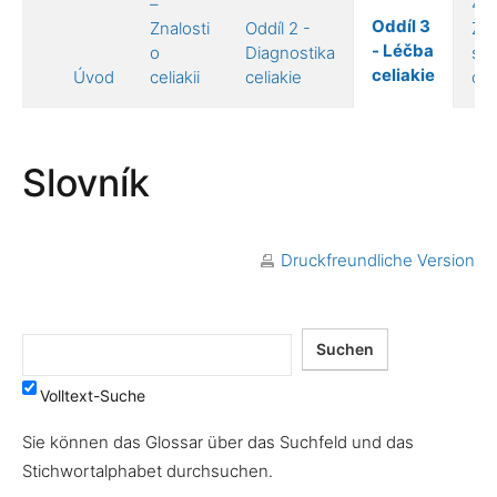
–
4 –
Oddíl 3
Znalosti
Oddíl 2 -
Živ
- Léčba
o
Diagnostika
s
celiakie
Úvod
celiakii
celiakie
celi
Slovník
Druckfreundliche Version
Volltext-Suche
Sie können das Glossar über das Suchfeld und das
Stichwortalphabet durchsuchen.