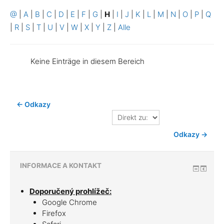
@
|
A
|
B
|
C
|
D
|
E
|
F
|
G
|
H
|
I
|
J
|
K
|
L
|
M
|
N
|
O
|
P
|
Q
|
R
|
S
|
T
|
U
|
V
|
W
|
X
|
Y
|
Z
|
Alle
Keine Einträge in diesem Bereich
← Odkazy
Direkt
zu:
Odkazy →
INFORMACE A KONTAKT
Doporučený prohlížeč:
Google Chrome
Firefox