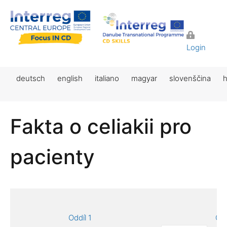
Login
deutsch
english
italiano
magyar
slovenščina
h
Fakta o celiakii pro
pacienty
Oddíl 1
Odd