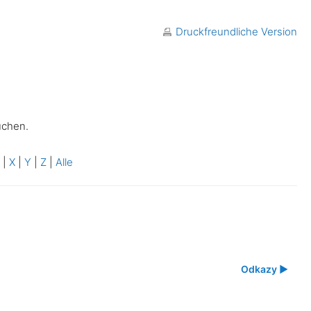
Druckfreundliche Version
uchen.
W
|
X
|
Y
|
Z
|
Alle
Odkazy ▶︎