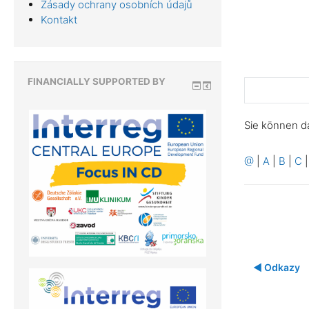
Zásady ochrany osobních údajů
Kontakt
FINANCIALLY SUPPORTED BY
Sie können d
@
|
A
|
B
|
C
◀︎ Odkazy