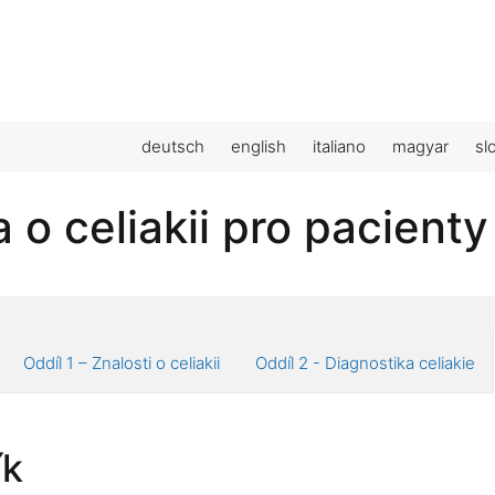
deutsch
english
italiano
magyar
sl
 o celiakii pro pacienty
Oddíl 1 – Znalosti o celiakii
Oddíl 2 - Diagnostika celiakie
ík