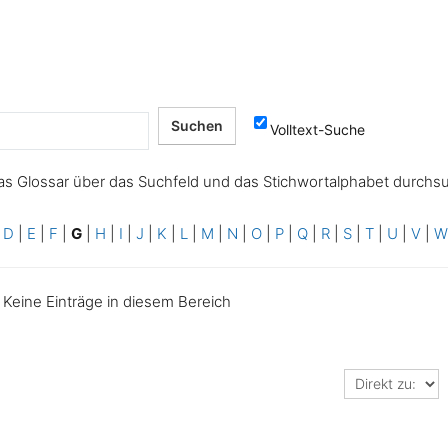
Volltext-Suche
as Glossar über das Suchfeld und das Stichwortalphabet durchs
|
D
|
E
|
F
|
G
|
H
|
I
|
J
|
K
|
L
|
M
|
N
|
O
|
P
|
Q
|
R
|
S
|
T
|
U
|
V
|
Keine Einträge in diesem Bereich
Direkt
zu: