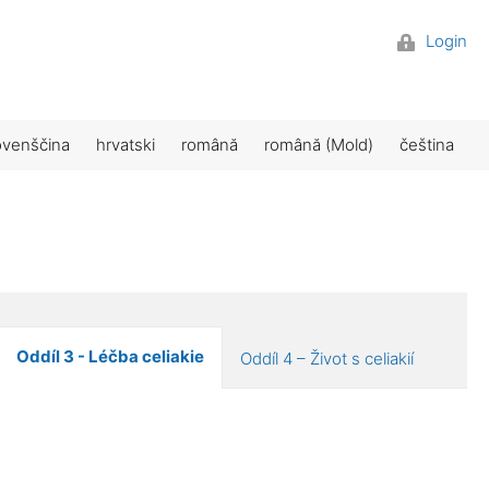
Login
ovenščina
hrvatski
română
română (Mold)
čeština
Oddíl 3 - Léčba celiakie
Oddíl 4 – Život s celiakií