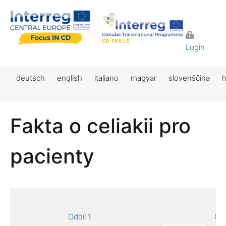
Login
deutsch
english
italiano
magyar
slovenščina
h
Fakta o celiakii pro
pacienty
Oddíl 1
Odd