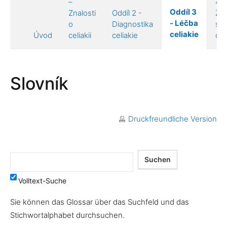
–
4 –
Oddíl 3
Znalosti
Oddíl 2 -
Živ
- Léčba
o
Diagnostika
s
celiakie
Úvod
celiakii
celiakie
celi
Slovník
Druckfreundliche Version
Volltext-Suche
Sie können das Glossar über das Suchfeld und das
Stichwortalphabet durchsuchen.