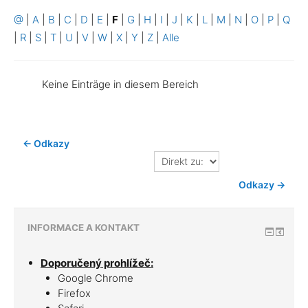
@
|
A
|
B
|
C
|
D
|
E
|
F
|
G
|
H
|
I
|
J
|
K
|
L
|
M
|
N
|
O
|
P
|
Q
|
R
|
S
|
T
|
U
|
V
|
W
|
X
|
Y
|
Z
|
Alle
Keine Einträge in diesem Bereich
← Odkazy
Direkt
zu:
Odkazy →
INFORMACE A KONTAKT
Doporučený prohlížeč:
Google Chrome
Firefox