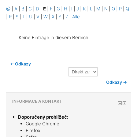
@
|
A
|
B
|
C
|
D
|
E
|
F
|
G
|
H
|
I
|
J
|
K
|
L
|
M
|
N
|
O
|
P
|
Q
|
R
|
S
|
T
|
U
|
V
|
W
|
X
|
Y
|
Z
|
Alle
Keine Einträge in diesem Bereich
← Odkazy
Direkt
zu:
Odkazy →
INFORMACE A KONTAKT
Doporučený prohlížeč:
Google Chrome
Firefox