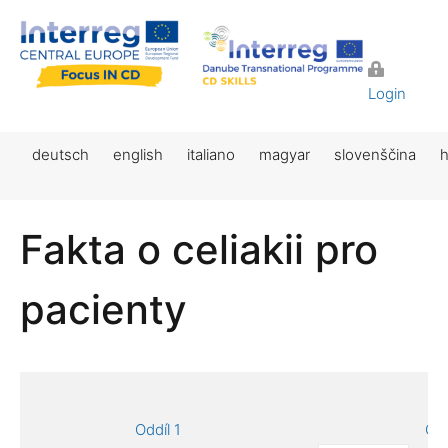
Login
deutsch
english
italiano
magyar
slovenščina
h
Fakta o celiakii pro
pacienty
Oddíl 1
Odd