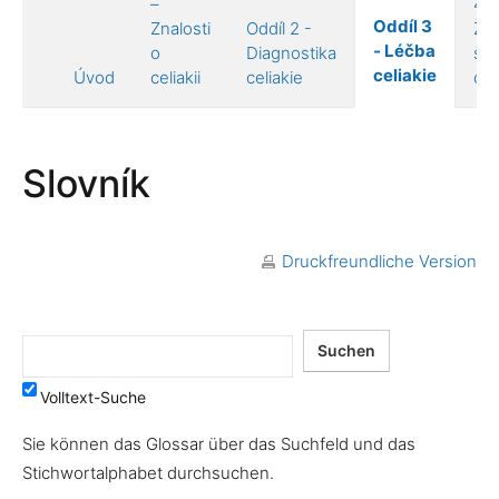
–
4 –
Oddíl 3
Znalosti
Oddíl 2 -
Živ
- Léčba
o
Diagnostika
s
celiakie
Úvod
celiakii
celiakie
celi
Slovník
Druckfreundliche Version
Volltext-Suche
Sie können das Glossar über das Suchfeld und das
Stichwortalphabet durchsuchen.