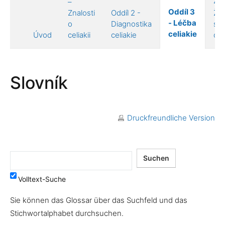
–
4 –
Oddíl 3
Znalosti
Oddíl 2 -
Živ
- Léčba
o
Diagnostika
s
celiakie
Úvod
celiakii
celiakie
celi
Slovník
Druckfreundliche Version
Volltext-Suche
Sie können das Glossar über das Suchfeld und das
Stichwortalphabet durchsuchen.