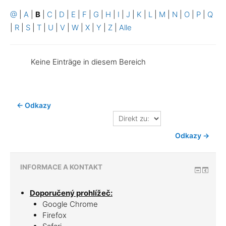
@
|
A
|
B
|
C
|
D
|
E
|
F
|
G
|
H
|
I
|
J
|
K
|
L
|
M
|
N
|
O
|
P
|
Q
|
R
|
S
|
T
|
U
|
V
|
W
|
X
|
Y
|
Z
|
Alle
Keine Einträge in diesem Bereich
← Odkazy
Direkt
zu:
Odkazy →
INFORMACE A KONTAKT
Doporučený prohlížeč:
Google Chrome
Firefox