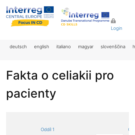
Login
deutsch
english
italiano
magyar
slovenščina
h
Fakta o celiakii pro
pacienty
Oddíl 1
Odd