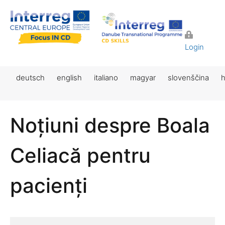
Login
deutsch
english
italiano
magyar
slovenščina
h
Noțiuni despre Boala
Celiacă pentru
pacienți