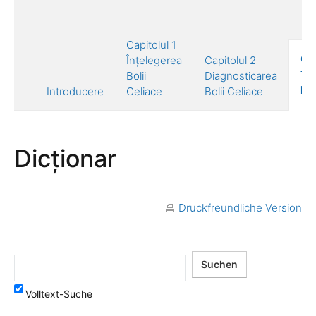
Capitolul 1
Cap
Înțelegerea
Capitolul 2
Tr
Bolii
Diagnosticarea
Bol
Introducere
Celiace
Bolii Celiace
Dicționar
Druckfreundliche Version
Volltext-Suche