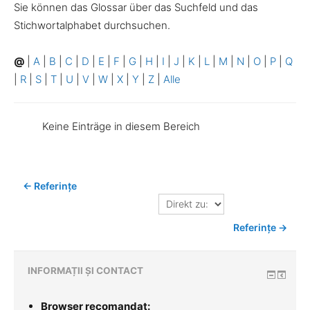
Sie können das Glossar über das Suchfeld und das
Stichwortalphabet durchsuchen.
@
|
A
|
B
|
C
|
D
|
E
|
F
|
G
|
H
|
I
|
J
|
K
|
L
|
M
|
N
|
O
|
P
|
Q
|
R
|
S
|
T
|
U
|
V
|
W
|
X
|
Y
|
Z
|
Alle
Keine Einträge in diesem Bereich
← Referințe
Direkt
zu:
Referințe →
INFORMAȚII ȘI CONTACT
Browser recomandat: